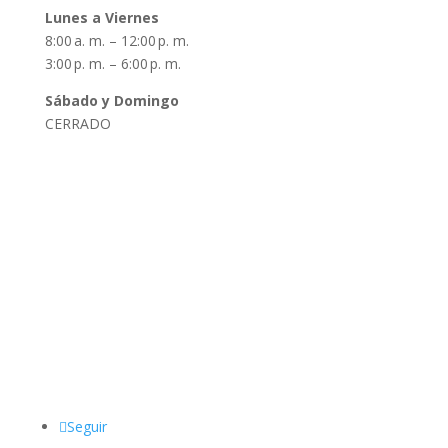
Lunes a Viernes
8:00 a. m. – 12:00 p. m.
3:00 p. m. – 6:00 p. m.
Sábado y Domingo
CERRADO
Datos de Contacto
Dirección:
De la Torre 1760, Zárate, Argentina
Teléfono
:
03487 62-3150
Email:
sindicatolyfzarate@gmail.com
Seguir