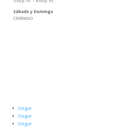
3:00 p. m. – 6:00 p. m.
Sábado y Domingo
CERRADO
Datos de Contacto
Dirección:
De la Torre 1760, Zárate, Argentina
Teléfono
:
03487 62-3150
Email:
sindicatolyfzarate@gmail.com
Seguir
Seguir
Seguir