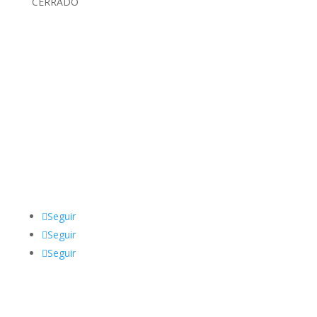
CERRADO
Datos de Contacto
Dirección:
De la Torre 1760, Zárate, Argentina
Teléfono
:
03487 62-3150
Email:
sindicatolyfzarate@gmail.com
Seguir
Seguir
Seguir