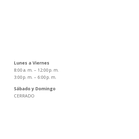
Inicio
Autoridades
Nuestra Historia
Noticias y Novedades
Contacto
Horarios
Lunes a Viernes
8:00 a. m. – 12:00 p. m.
3:00 p. m. – 6:00 p. m.
Sábado y Domingo
CERRADO
Datos de Contacto
Dirección:
De la Torre 1760, Zárate, Argentina