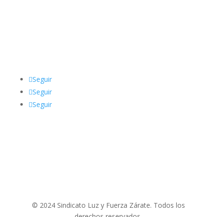
Teléfono
:
03487 62-3150
Email:
sindicatolyfzarate@gmail.com
Seguir
Seguir
Seguir
© 2024 Sindicato Luz y Fuerza Zárate. Todos los
derechos reservados.