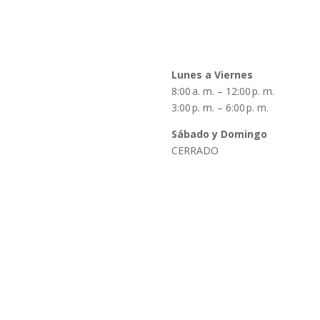
as
Horarios
Lunes a Viernes
idades
8:00 a. m. – 12:00 p. m.
ra Historia
3:00 p. m. – 6:00 p. m.
ias y Novedades
Sábado y Domingo
acto
CERRADO