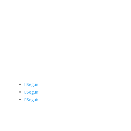
Datos de Contacto
Dirección:
De la Torre 1760, Zárate, Argentina
Teléfono
:
03487 62-3150
Email:
sindicatolyfzarate@gmail.com
Seguir
Seguir
Seguir