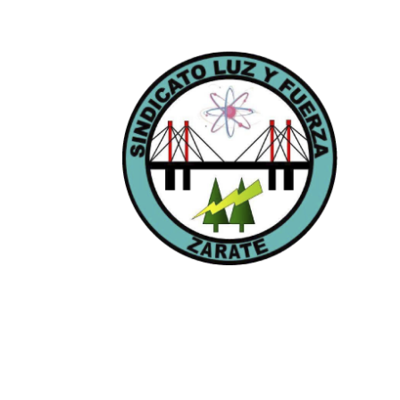
Págin
Inicio
Autor
Nuest
Notic
Cont